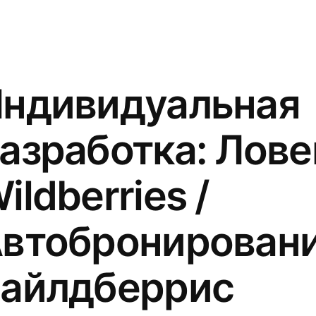
ндивидуальная
азработка: Лов
ildberries /
втобронировани
айлдберрис