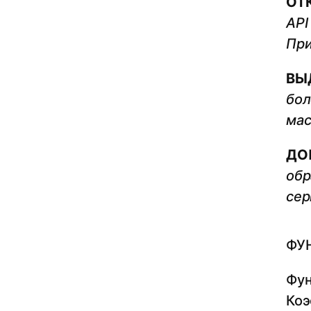
ОТ
API
При
ВЫ
бол
мас
ДО
обр
сер
ФУ
Фун
Коэ