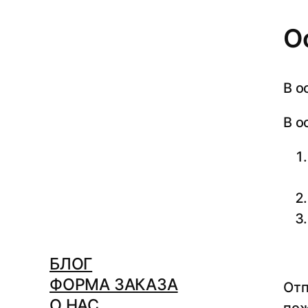
О
В о
В о
БЛОГ
ФОРМА ЗАКАЗА
Отп
О НАС