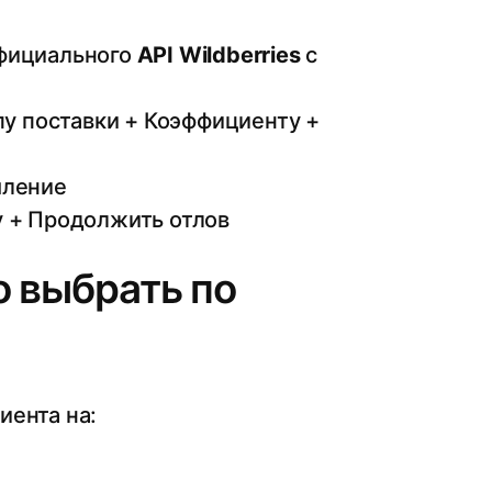
официального
API Wildberries
с
пу поставки + Коэффициенту +
мление
у + Продолжить отлов
о выбрать по
иента на: