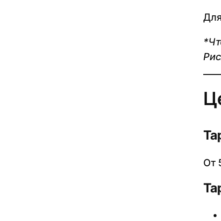
Для
*Чт
Рис
Ц
Та
От 
Та