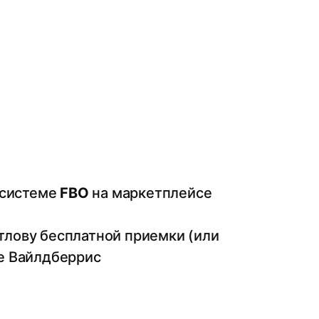
 системе
FBO
на маркетплейсе
отлову бесплатной приемки (или
е Вайлдберрис