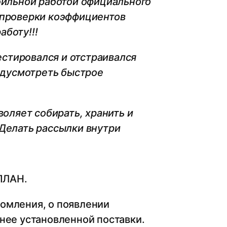
абильной работой официального
м проверки коэффициентов
аботу!!!
естировался и отстраивался
редусмотреть быстрое
воляет собирать, хранить и
 Делать рассылки внутри
ПЛАН.
домления, о появлении
анее установленной поставки.