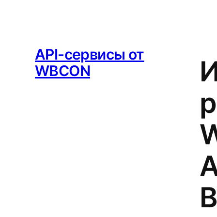
API-сервисы от
И
WBCON
р
W
А
В