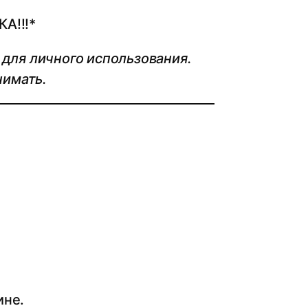
А!!!*
 для личного использования.
нимать.
ине.